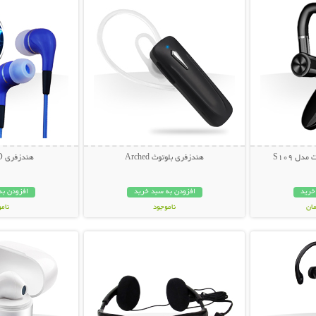
دل S109
هندزفری بلوتوث Arched
هندزفری LED جادویی
خرید
افزودن به سبد خرید
افزودن به
ناموجود
نام
بیشتر
نمایش توضیحات بیشتر
نمایش توضی
129,000 تومان
149,000 تو