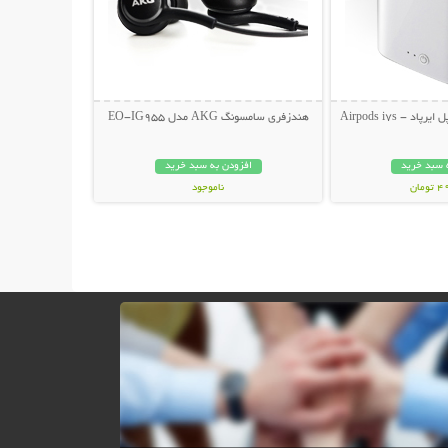
 - Airpods i7s
هندزفری سامسونگ AKG مدل EO-IG955
 سبد خرید
افزودن به سبد خرید
مان
ناموجود
99,000 تومان