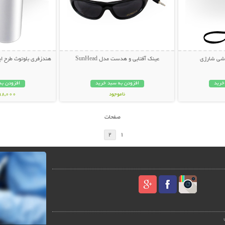
زشی شارژی
عینک آفتابی و هدست مدل SunHead
هندزفری بلوتوث طرح اپل ایرپاد
خرید
افزودن به سبد خرید
افزودن به
ناموجود
498,000 تو
199,000 تومان
صفحات
2
1