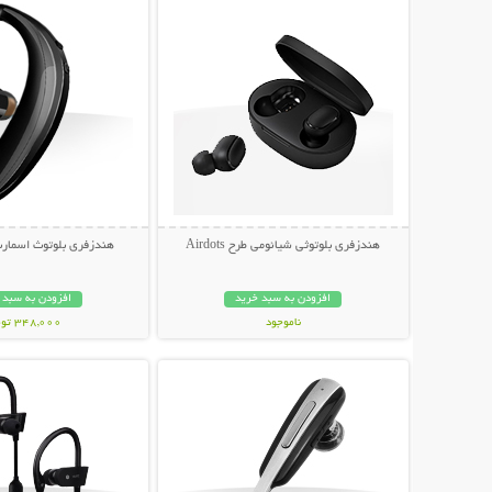
هندزفری بلوتوثی شیائومی طرح Airdots
هندزفری بلوتوث اسمارت م
افزودن به سبد خرید
افزودن به سبد 
ناموجود
348,000 تومان
نمایش توضیحات بیشتر
نمایش توضیحات 
898,000 تومان