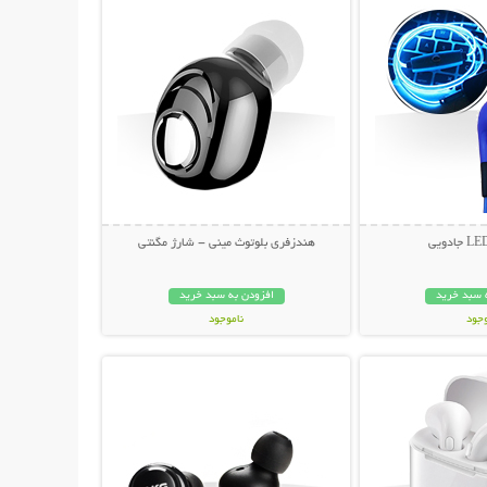
هندزفری بلوتوث مینی - شارژ مگنتی
 سبد خرید
افزودن به سبد خرید
وجود
ناموجود
حات بیشتر
نمایش توضیحات بیشتر
مان
209,000 تومان