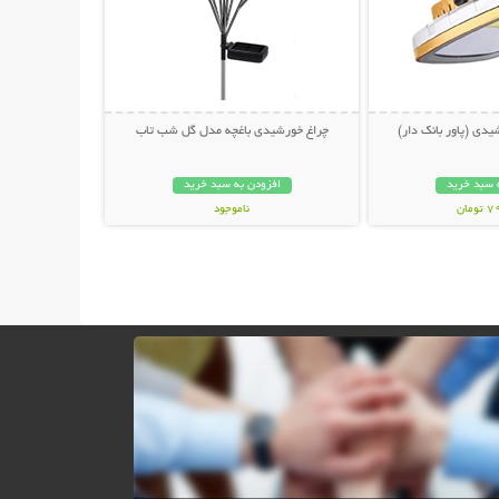
یدی (پاور بانک دار)
چراغ خورشیدی باغچه مدل گل شب تاب
 سبد خرید
افزودن به سبد خرید
مان
ناموجود
499,000 تومان