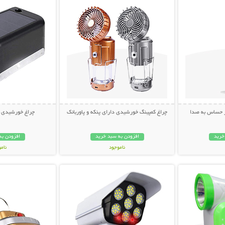
ر حساس به صدا
چراغ کمپینگ خورشیدی دارای پنکه و پاوربانک
چراغ خورشیدی LED بالکن و پله
خرید
افزودن به سبد خرید
افزودن به
ناموجود
نام
بیشتر
نمایش توضیحات بیشتر
نمایش توضی
1,198,000 تومان
248,000 تو