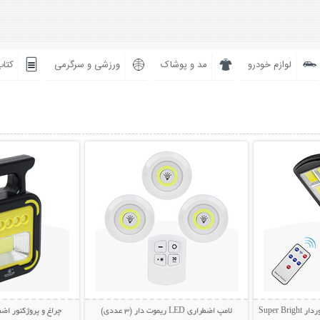
لوازم خودرو
مد و پوشاک
ورزشی و سرگرمی
کتاب
بیشتر
نمایش توضیحات بیشتر
نمایش توضی
Super 
لامپ اضطراری LED ریموت دار (3 عددی)
چراغ و پروژکتور اضط