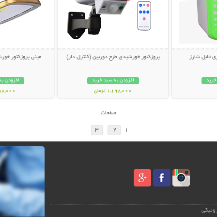
 قابل شارژ
پروژکتور خورشیدی طرح دوربین (کنترل دار)
مینی پروژکتور خورش
خرید
افزودن به سبد خرید
افزودن به
1,198,000 تومان
798,000 تو
صفحات
3
2
1
رونیکی