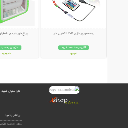
ریسه نورپردازی USB کنترل دار
چراغ خورشیدی اضطراری
افزودن به سبد خرید
افزودن به سبد 
ناموجود
ناموجود
419,000 تومان
399,000 تومان
مارا دنبال کنید
بیشتر بدانید
نماد اعتماد الکت