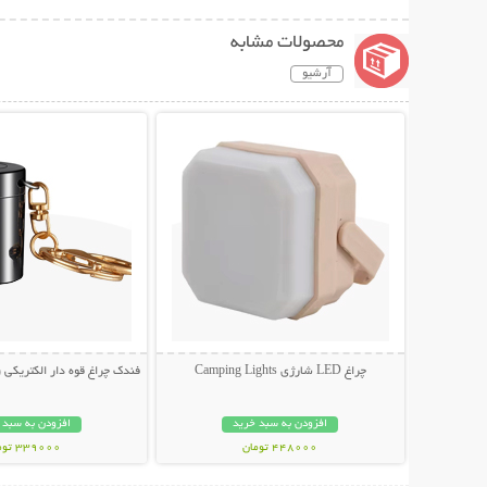
محصولات مشابه
آرشیو
نمایش توضیحات بیشتر
نمایش توضیحات 
چراغ LED شارژی Camping Lights
فندک چراغ قوه دار الکتریکی (ش
افزودن به سبد خرید
افزودن به سبد 
448000 تومان
339000 تومان