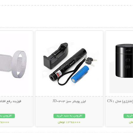
بیشتر
نمایش توضیحات بیشتر
نمایش توضی
ارژی) مدل CN1
لیزر پوینتر سبز JD-303
قوزبند رفع افتادگی
خرید
افزودن به سبد خرید
افزودن به
1298000 تومان
278000 تو