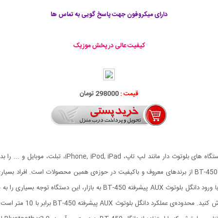
دارای میکروفون جهت پاسخ گویی به تماس ها
کیفیت عالی در پخش موزیک
قیمت :
298000 تومان
اسپیکر، هدفون و ... متصل کرد. دانگل بلوتوث AUX پیشرفته BT-450 از برندهای معروف و باکیفیت در حوزه‌ی 
است، و موزیک مورد نظرشان درون تلفن‌همراهشان می‌باشد، با ورود دانگل بلوتوث 
،کیفیت صدای بسیار عالی، می‌