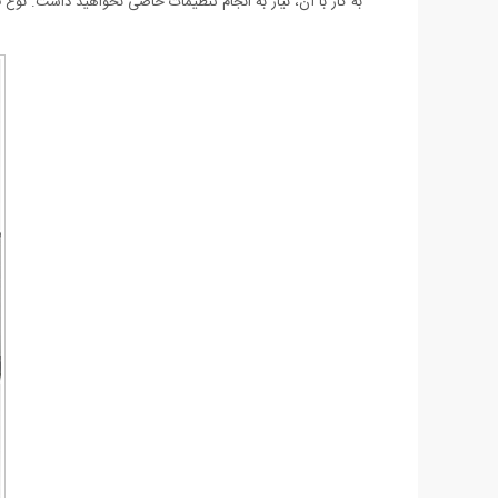
به کار با آن، نیاز به انجام تنظیمات خاصی نخواهید داشت. نوع فناوری بلوتوثی که با استفاده از دانگل BT-450 به دست