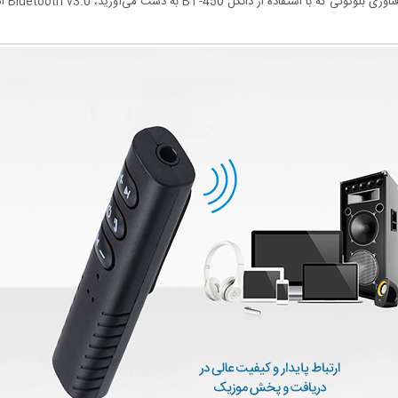
 می‌آورید، Bluetooth v3.0 است و از قابلیت A2DP هم پشتیبانی می‌کند.