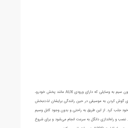
توسط دانگل بلوتوث AUX پیشرفته BT-450 می توان کلیه دستگاه های بلوتوث دار مانند لپ تاپ، iPhone, iPod, iPad، تبلت، موبایل و ... را بدون سیم به وسایلی که دارای ورودی AUX مانند پخش خودرو،
همین محصولات است. افراد بسیاری گوش کردن به موسیقی در حین رانندگی برایشان لذت‌بخش
AUX پیشرفته BT-450 به بازار، این دستگاه توجه بسیاری را به خود جلب کرد. از این طریق به راحتی و بدون وجود کابل وسیم
توانید موسیقی دلخواهتان را گوش کنید. محدوده‌ی عملکرد دانگل بلوتوث AUX پیشرفته BT-450 برابر با 10 متر است. نصب و راه‌اندازی دانگل به سرعت انجام می‌شود و برای شروع