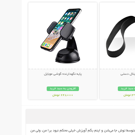
یتال دستی
پایه نگهدارنده گوشی موبایل
 سبد خرید
افزودن به سبد خرید
مان
248000 تومان
وسط توش جا می‌شن و اینم بگم آویزش خیلی محکم نبود برا من، ولی من