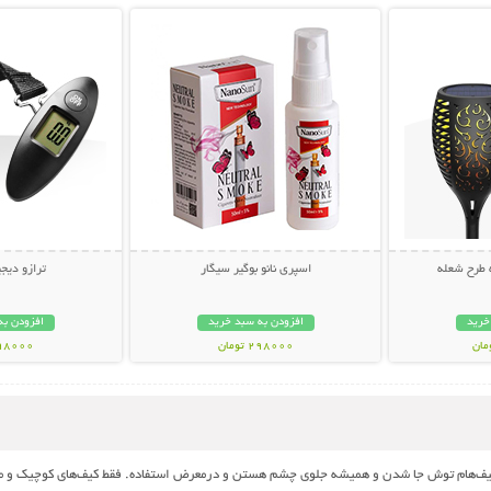
 طرح شعله
اسپری نانو بوگیر سیگار
ترازو دیج
خرید
افزودن به سبد خرید
افزودن به
298000 تومان
398000 تو
 کیف‌هام توش جا شدن و همیشه جلوی چشم هستن و درمعرض استفاده. فقط کیف‌های کوچیک و مت