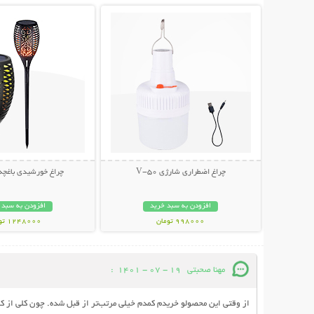
چراغ اضطراری شارژی V-50
چراغ خورشیدی باغچه
افزودن به سبد خرید
افزودن به سبد 
998000 تومان
1248000 تومان
مهنا صحبتی
19 - 07 - 1401
:
از وقتی این محصولو خریدم کمدم خیلی مرتب‌تر از قبل شده. چون کلی از