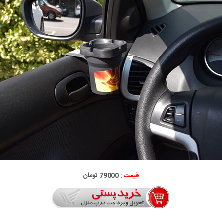
قیمت :
79000 تومان