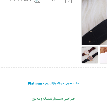
ساعت مچی مردانه پلاتینیوم - Platinum
طـراحـی بســـیار شـیـک و بـه روز