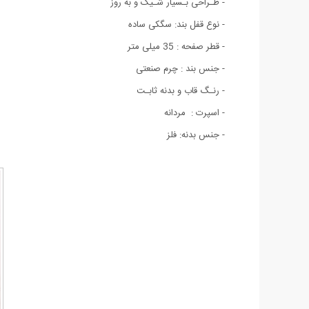
- طـراحی بـسیار شـیک و به روز
- نوع قفل بند: سگکی ساده
- قطر صفحه : 35 میلی متر
- جنس بند : چرم صنعتی
- رنـگ قاب و بدنه ثابـت
- اسپرت : مردانه
- جنس بدنه: فلز