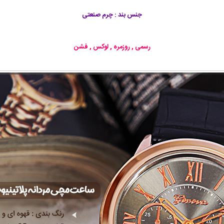
جنس بند : چرم صنعتی
رسمی , روزمره , لوکس , فشن