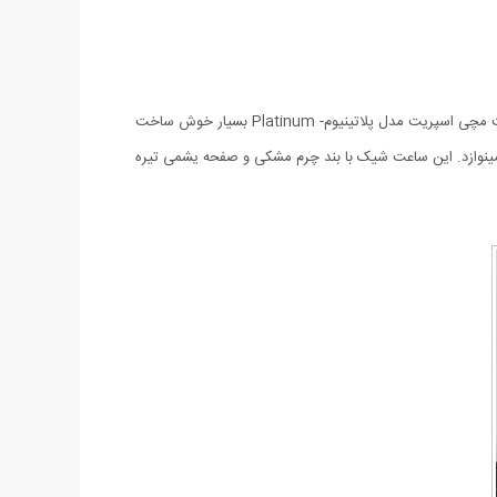
ساعت مچی اسپریت مدل پلاتینیوم- Platinum بهترین و مناسب ترین هدیه در مناسبت های ویژه ای مانند نامزدی، ازدواج و یا تولد می باشد. ساعت مچی اسپریت مدل پلاتینیوم- Platinum بسیار خوش ساخت
ینوازد. این ساعت شیک با بند چرم مشکی و صفحه یشمی تیره