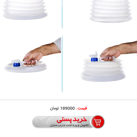
قیمت :
189000 تومان