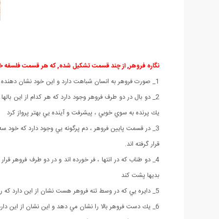
نگاره فروهر, از چند قسمت تشكيل شده, كه هر قسمت فلسفه خا
1_ صورت فروهر به انسان شباهت دارد و اين خود نشان دهنده رابطه ي بين فروهر و انسان مي باشد
2_ دو بال در دو طرف فروهر وجود دارد كه هر كدام از اين باله
يك پرنده به سوي خوبي ، پيشرفت و آينده يي بهتر پرواز كرد
3_ در قسمت پايين فروهر ، دم پرگونه يي وجود دارد كه خود س
قرار گرفته اند.
4_ دو طناب كه در انتها ، فر خورده اند و در دو طرف فروهر قر
بديها پشت كند
5_ دايره يي كه در وسط تنه فروهر هست نشان از اين دارد كه روان انسان جاويد است نه آغازي داشته و نه پاياني دارد.
6_ يك دست فروهر بالا را نشان مي دهد و اين نشان از اين دارد كه در اين جهان تنها يك راه است و آن راستي ست كه بايد آن را در پيش گرفت.