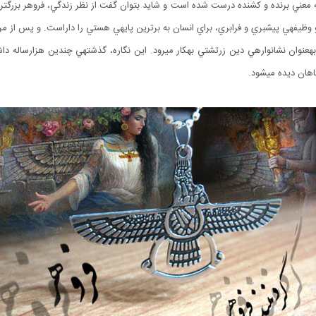
به معني برنده و كشنده درست شده است و شايد بتوان گفت از نظر زندگي، فروهر بزرگ
 وظيفهي پيشبري و فرابري، براي انسان به برترين پايهي هستي را داراست. و پس از مر
بهعنوان نشانوارهي دين زرتشتي بهكار ميرود. اين نگاره، گذشتهي چندين هزارساله دا
هان ديده ميشود.