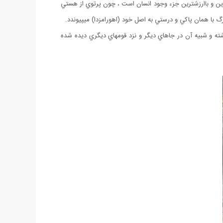
ترين و باارزشترين جزء وجود انسان است ، چون پرتوي از هستي
گ با همان پاكي و درستي به اصل خود (اهورامزدا) ميپيوندد.
شته و شبيه آن در جاهاي ديگر و نزد قومهاي ديگري ديده شده