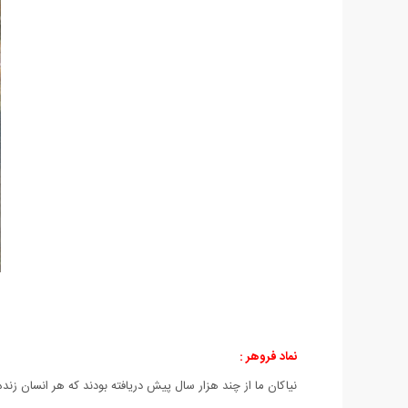
نماد فروهر :
نياكان ما از چند هزار سال پيش دريافته بودند كه هر انسان زنده از تن، جان، روان، وجدان و فروهر (Fravahr)