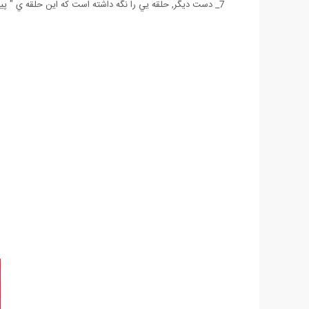
7_ دست ديگر, حلقه يي را نگه داشته است كه اين حلقه ي " پيمان " است كه نشاني ست از صداقت و وفاداري كه اساس فلسفه زرتشت مي باشد.