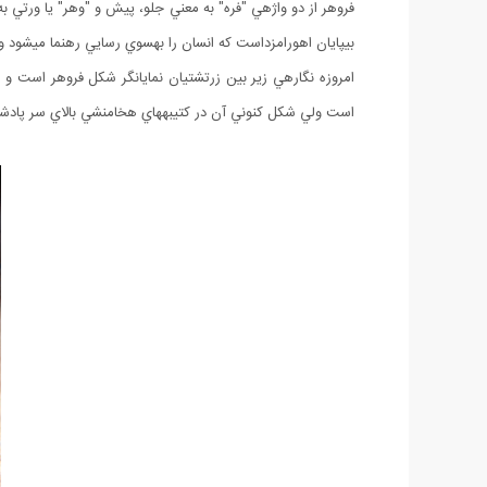
فروهر از دو واژهي "فره" به معني جلو، پيش و "وهر" يا ورتي 
بيپايان اهورامزداست كه انسان را بهسوي رسايي رهنما ميشود و
امروزه نگارهي زير بين زرتشتيان نمايانگر شكل فروهر است و 
است ولي شكل كنوني آن در كتيبههاي هخامنشي بالاي سر پادشا