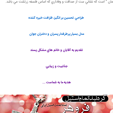
طراحي تحسين بر انگيز، ظرافت خيره كننده
مدل بسيار پرطرفدار پسران و دختران جوان
تقديم به آقايان و خانم هاي مشكل پسند
جذابيت و زيبايي
هديه ما به شماست ...