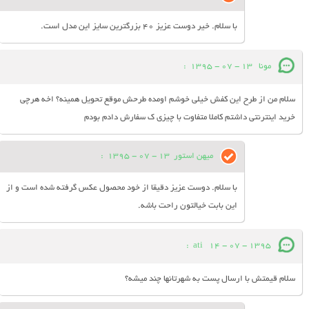
با سلام. خیر دوست عزیز 40 بزرگترین سایز این مدل است.
مونا
13 - 07 - 1395
:
سلام من از طرح این کفش خیلی خوشم اومده طرحش موقع تحویل همینه؟ اخه هرچی
خرید اینترنتی داشتم کاملا متفاوت با چیزی ک سفارش دادم بودم
میهن استور
13 - 07 - 1395
:
با سلام. دوست عزیز دقیقا از خود محصول عکس گرفته شده است و از
این بابت خیالتون راحت باشه.
:
ati
14 - 07 - 1395
سلام قیمتش با ارسال پست به شهرتانها چند میشه؟