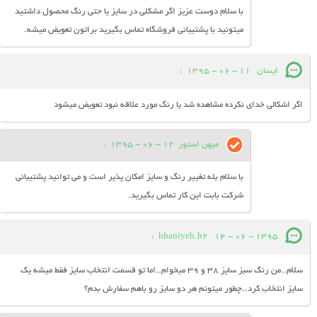
با سلام دوست عزیز اگر مشکلی در سایز یا حتی رنگ محصول داشتید
میتونید با پشتیبانی فروشگاه تماس بگیرید براتون تعویض میشه.
ایسان
11 - 06 - 1395
:
اگر اشکالی خدای نکرده مشاهده شد یا رنگ مورد علاقه نبود تعويض میشود
میهن استور
12 - 06 - 1395
:
با سلام بله تغییر رنگ و سایز امکان پذیر است و می توانید پشتیبانی
شرکت بابت این کار تماس بگیرید.
:
hhaniyeh.h2
14 - 06 - 1395
سلام..من رنگ سبز سایز 38 و 39 میخوام..اما تو قسمت انتخاب سایز فقط میشه یک
سایز انتخاب کرد..چطور میتونم هر دو سایز رو باهم سفارش بدم؟