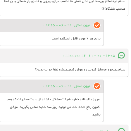
سلام.میخاستم بپرسم این مدل کفش ها مناسب برای بیرون و فضای باز هستن یا ن فقط
مناسب باشگاه؟؟؟
میهن استور
21 - 06 - 1395
:
برای هر 2 مورد قابل استفاده است
:
hhaniyeh.h2
21 - 06 - 1395
سلام..میخووام سایز کتونی رو عوض کنم..میشه لطفا جواب بدین؟
میهن استور
21 - 06 - 1395
:
امروز متاسفانه خطوط شرکت مشکل داشته از سمت مخابرات که هم
اکنون رفع شده. شما می تونید روز سه شنبه تماس بگیرید. موفق
باشید