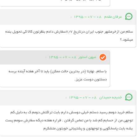
عرفان مقدم
08 - 07 - 1395
:
سلام من ازخرمشهر جنوب ایران درتاریخ 7/7سفارش دادم بنظرتون کالا کی تحویل بنده
میشود.؟
میهن استور
08 - 07 - 1395
:
با سلام. نهایتا (در بدترین حالت ممکن) باید تا آخر هفته آینده برسه
دستتون دوست عزیز.
خدیجه حمیدان
08 - 07 - 1395
:
سلام خرید دومم رسید دستم خیلی دوسش دارم بابت تراکنش دومم ک به دلیل کم
توجهی من از حسابم کم شد با من تماس گرفتن . قراره هفته دیگه سفارش سومم پست
بشه بابت پاسخگویی و توجهتون و پشتیبانی خوبتون متشکرم