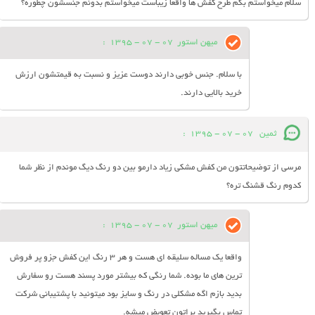
سلام میخواستم بگم طرح کفش ها واقعا زیباست میخواستم بدونم جنسشون چطوره؟
میهن استور
07 - 07 - 1395
:
با سلام. جنس خوبی دارند دوست عزیز و نسبت به قیمتشون ارزش
خرید بالایی دارند.
ثمین
07 - 07 - 1395
:
مرسی از توضیحاتتون من کفش مشکی زیاد دارمو بین دو رنگ دیگ موندم از نظر شما
کدوم رنگ قشنگ تره؟
میهن استور
07 - 07 - 1395
:
واقعا یک مساله سلیقه ای هست و هر 3 رنگ این کفش جزو پر فروش
ترین های ما بوده. شما رنگی که بیشتر مورد پسند هست رو سفارش
بدید بازم اگه مشکلی در رنگ و سایز بود میتونید با پشتیبانی شرکت
تماس بگیرید براتون تعویض میشه.