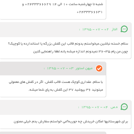
شنبه تا چهارشنبه ساعت 10 الی 14 02433366629 و
02433366631
الناز
02 - 07 - 1395
:
سلام.خسته نباشین.میخواستم بدونم قالب این کفش بزرگه یا استاندارده یا کوچیک؟
چون من پام 35-36 نمیدونم اندازه میشه یانه.لطفا راهنمایی کنین
میهن استور
03 - 07 - 1395
:
با سلام. مقداری کوچک هست قالب کفش. اگر در کفش های معمولی
میتونید 36 بپوشید 37 این کفش به پای شما میشه.
ه.ص
04 - 07 - 1395
:
برای شهرستانیها امکان خریدش چه جوریه؟می خواستم سفارش بدم.خیلی ممنون