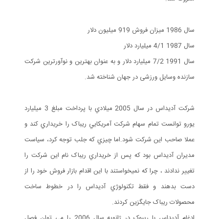
سال 1986 میزان فروش 919 میلیون دلار
سال 1987 4/1 میلیارد دلار
سال 1991 7/2 میلیارد دلار و به عنوان بهترین و نوآورترین شرکت
سازنده وسایل ورزشی در جهان شناخته شد.
شرکت آديداس در سال 2005 ميلادي با پرداخت مبلغ 3 ميليارد
يورو توانست تمام سهام شرکت آمريکايي ريباک را خريداري کند و
عملا صاحب اين شرکت شود.اما چيزي که جلب توجه کرد، سياست
مديران آديداس بود که پس از خريداري ريباک نام اين شرکت را
تغيير ندادند ، چرا که نميخواستند با اين اقدام بازار فروش خود را از
دست بدهند و فقط تکنولوژي آديداس را در خطوط ساخت
محصولات ريباک جايگزين کردند.
ادغام آدیداس با ریبوک در ژانویه سال 2006 را می توان فصل