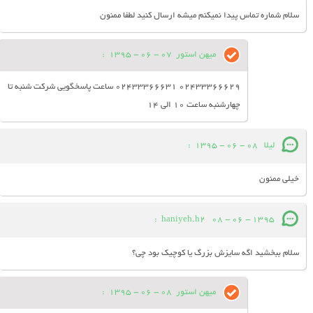
سلام شماره تماس پیدا نمیکنم میشه ارسال کنید لطفا ممنون
میهن استور
07 - 06 - 1395
:
02433366629 02433366631 ساعت پاسخگویی شرکت شنبه تا
چهارشنبه ساعت 10 الی 14
لیلا
08 - 06 - 1395
:
خیلی ممنون
:
haniyeh.h2
08 - 06 - 1395
سلام ببخشید اگه سایزش بزرگ یا کوچیک بود چی؟
میهن استور
08 - 06 - 1395
: