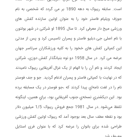
است. سابقه ریبوک به دهه 1890 بر می گردد که شخصی به نام
جوزف ویلیام فاستر خود را به عنوان اولین سازنده کفش های
ورزشی میخ دار معرفی کرد. تا سال 1895 او شرکتی در شهر بولتون
با نام اصلی جی.دبلیو فاستر و پسران تاسیس کرد و پس از مدتی
این کمپانی کفش های خخود را به کلیه ورزشکاران سرتاسر جهان
عرضه می کرد. در سال 1958 دو نوه بنیانگذار کفش دوزی، شرکتی
ایجاد کردند و نام آن را با الهام از یک غزال آفریقایی ریبوک نامیدند
که در نهایت با کمپانی فاستر و پسران ادغام گردید. جو و جف فوستر
نام را در لغت نامه‌اي پيدا کردند که ،جو فوستر در يک مسابقه برده
بود. اين ديکشنري نسخه‌ي جنوب آفريقايي بود، براي همين، اينگونه
تلفظ مي‌شود..در سال 1981 جمع فروش ریبوک 1/5 میلیون دلار
بود و نقطه عطف سال بعد بوجود آمد که ریبوک اولین کفش ورزشی
طراحی شده برای بانوان را عرضه کرد که با عنوان فری استایل
معروف شد.