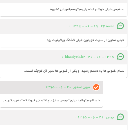
سلام من خیلی خوشم امده ولی میترسم تعویض نشههه
عاطفه 24
19 - 06 - 1395
:
خیلی ممنون از سایت خوبتون خیلی قشنگ وباکیفیت بود
:
hhaniyeh.h2
20 - 06 - 1395
سلام..کتونی ها به دستم رسید. و یکی از کتونی ها سایز آن کوچک است..
میهن استور
20 - 06 - 1395
:
با سلام میتوانید برای تعویض سایز با پشتیبانی فروشگاه تماس بگیرید.
چیمن
21 - 06 - 1395
: