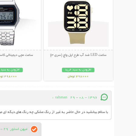
ساعت LED ضد آب طرح اپل واچ (سری 3)
ساعت مچی دیجیتالی کاسیو م
افزودن به سبد خرید
افزودن به سبد 
298000 تومان
498000 تومان
:
rahman
29 - 08 - 1396
با سلام ببخشید در حال حاضر به غیر از رنگ مشکی چه رنگ های دیگه ای 
میهن استور
29 - 08 - 1396