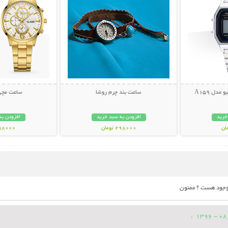
دل A159
ساعت بند چرم روشا
ساعت مچی AME
خرید
افزودن به سبد خرید
افزودن به
298000 تومان
698000 تو
موجود هست ؟ ممنون
: