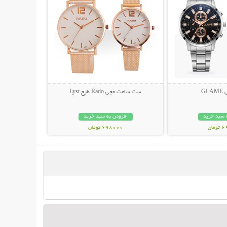
GL
ست ساعت مچی Rado طرح Lyst
 سبد خرید
افزودن به سبد خرید
مان
698000 تومان