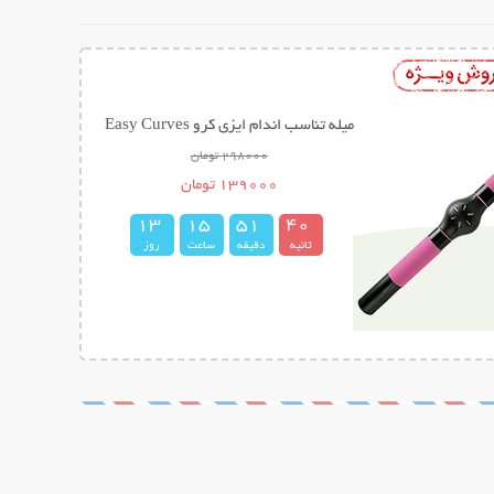
میله تناسب اندام ایزی کرو Easy Curves
298000 تومان
139000 تومان
1
3
1
5
5
1
3
9
4
0
ثانیه
دقیقه
ساعت
روز