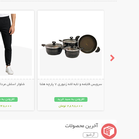
نمایش توضیحات بیشتر
نمایش توضیح
سرویس قابلمه و تابه لانه زنبوری 7 پارچه هلنا
شلوار اسلش مردانه طر
افزودن به سبد خرید
افزودن به 
2,898,000 تومان
348,000 توما
آخرین محصولات
آرشیو