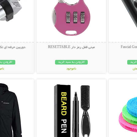
مینی قفل رمز دار RESETTABLE
دوربین حرفه ای تک چشمی
خرید
افزودن به سبد خرید
افزودن به
ناموجود
نام
بیشتر
نمایش توضیحات بیشتر
نمایش توضی
178,000 تومان
439,000 تو