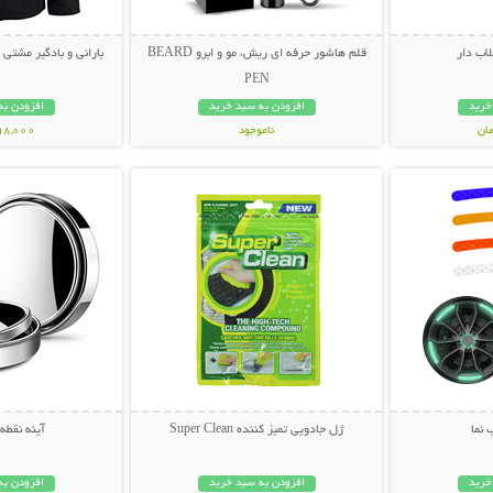
اب دار
قلم هاشور حرفه ای ریش، مو و ابرو BEARD
بارانی و بادگیر مشتی ضد آب
PEN
خرید
افزودن به سبد خرید
افزودن به
ناموجود
998,000 تو
بیشتر
نمایش توضیحات بیشتر
نمایش توضی
498,000 تومان
نما
ژل جادویی تمیز کننده Super Clean
آینه نقطه
خرید
افزودن به سبد خرید
افزودن به