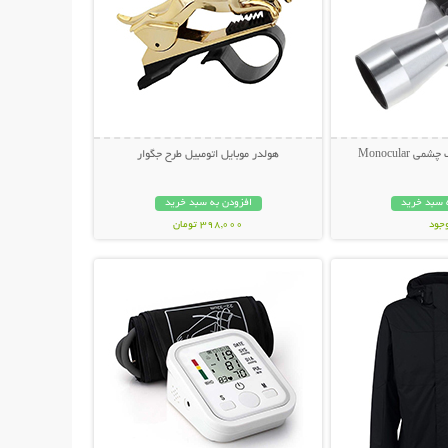
 Monocular
هولدر موبایل اتومبیل طرح جگوار
 سبد خرید
افزودن به سبد خرید
وجود
398,000 تومان
حات بیشتر
نمایش توضیحات بیشتر
مان