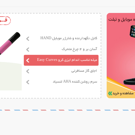
کابل نگهدارنده و شارژر موبایل HAND
آسان بر و 4 چرخ متحرک
میله تناسب اندام ایزی کرو Easy Curves
اجاق گاز مسافرتی
سرم روشن کننده AHA لنسیاد