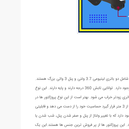
پروژکتور های خورشیدی طرح دوربین مدار بسته پروژکتور هایی هستند که حالت سیکوریتی دارند و حدودا بین 180 تا 200 وات نور تولید می کنند و شامل دو باتری لیتیومی 3.7 ولتی و پنل 3 واتی بزرگ هستند.
دوربین های به کار رفته در این پروژکتور ها 2 باتری هستند و کیفیت بالاتری دارند در صورتی که دوربین های موجود در بازار به صورت تک باتری نیز وجود دارد. توانایی تابش 360 درجه دارند و پایه دارند. این نوع
باتری زودتر خراب می شود. بهتر است از این نوع پروژکتور ها در
مکان های پر تردد استفاده شود. نور بسیار خوبی دارند و ارتفاع نصب آن ها بهتر است که بیش از 3 متر نباشد چرا که اگر سنسور PRD در ارتفاع بیش از 3 متر قرار گیرد حساسیت خود را از دست می دهد و قابلیتی
د دارد که با تغییر ولتاژ از پنل و صفر شدن پنل، شب شدن یا
. این پروژکتور ها از پر فروش ترین جنس ها هستند.این یک