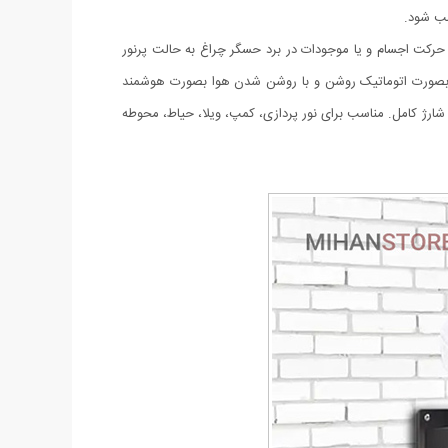
صب شود.
لت نوردهی (1-پرنور 2-نور متوسط 3-کم نور) دارای حسگر حرکتی که با حرکت اجسام و یا موجودات در برد حسگر چراغ به حالت پرنور
 شدن هوا بصورت اتوماتیک روشن و با روشن شدن هوا بصورت هوشمند
ی پر قدرت دارای پنل خورشیدی با کیفیت جهت شارژ باتری های داخلی. ضد آب با درجه IP67، زمان نور دهی 8 ساعت با شارژ کامل. مناسب برای نور پردازی، کمپ، ویلا، حیاط، محوطه