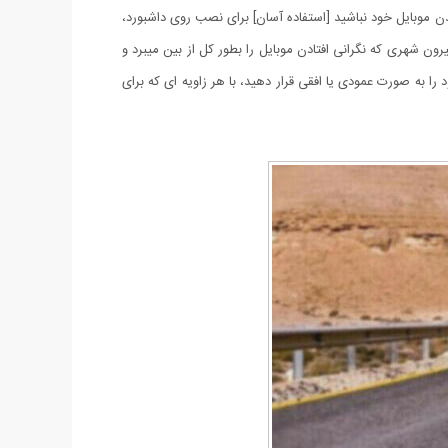
ن موبایل خود نباشید [استفاده آسان] برای نصب روی داشبورد،
ون شهری که نگرانی افتادن موبایل را بطور کل از بین میبرد و
رساندن به سطح بدنه موبایل را ندارد. توانایی چرخش 360 درجه: می توانید تلفن خود را به صورت عمودی یا افقی قرار دهید، با هر زاویه ای که برای