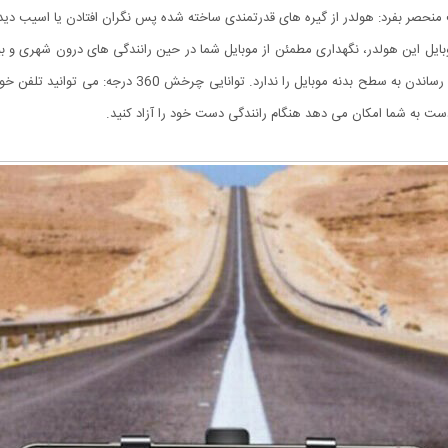
یت منحصر بفرد: هولدر از گیره های قدرتمندی ساخته شده پس نگران افتادن یا اسیب دید
بایل این هولدر، نگهداری مطمئن از موبایل شما در حین رانندگی های درون شهری و بیر
علاوه بر این با طراحی عالی و داشتن پد و محافظ از اسیب زدن 