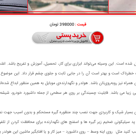
قیمت :
398000 تومان
ل شده است. این وسیله می‌تواند ابزاری برای کار، تحصیل، آموزش و تفریح باشد. اغلب ا
 خطرناک است و بهتر است آن را در جایی ثابت و جلوی چشم قرار داد. این موضوع در
 همراه نیز روبه‌روی‌تان باشد. هولدر و نگهدارنده‌ی موبایل به همین منظور ابداع شده‌ا
ش 360 درجه ای مخصوص ماشین بسیار شیک و کاربردی جهت نصب چند منظوره گیره مستحکم و بدون 
اسب و اصولی: پد سیلیکونی ضخیم زیر گیره ها و اسفنج های نگهدارنده برای محافظت کردن
رجه را میتوانید هرجایی نصب کنید مثل: روی اینه وسط – روی داشبورد – میز کار و یا افتابگیر ماشی